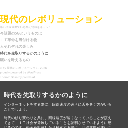
現代のレボリューション
早い回線速度でいち早く情報をキャッチ
今話題の5Gというものは
ＩＴ革命を裏付ける物
人それぞれの楽しみ
時代を先取りするかのように
願いを叶えるもの
© by
現代のレボリューション
, 2026
proudly powered by
WordPress
Theme: Shiro by
pixxels.at
時代を先取りするかのように
インターネットをする際に、回線速度の速さに舌を巻く方がいる
ことでしょう。
時代の移り変わりと共に、回線速度が速くなっていることが窺え
てきて、ＩＴ社会が発展していることを証明させているように感
じるのです。動画を視聴したり検索する際に、回線速度が速いこ