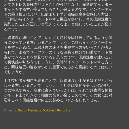
とでストレスを極力抑えることが可能となり、光通信でインター
ネットをする方が増えていることが窺えるのです。インターネッ
トの乗り換えにより、以前よりも早い回線速度を実感した方は、
「日頃からインターネットをする機会が多いし、今の回線速度で
契約したことが正しいと思えてくるよ」と感じていることが窺え
るのです。
回線速度が速いことで、いかにも時代を駆け抜けているような気
分に浸っている方がいることでしょう。気持ち良くインターネッ
トをするために、回線速度の速さを重視する方がいることが考え
られて、まるでサーファーのような波乗り気分で円滑なネット検
索ができることを夢見ていると思うのです。回線速度が速いこと
で爽快感を味わうでしょうし、長時間インターネットをする方ほ
ど、回線速度の速さがいかに重要であるかを意識するのではない
でしょうか。
ＩＴ技術者が知恵を絞ることで、回線速度が上がるはずだとおっ
しゃる方がいることでしょう。ＩＴ社会は変化が著しいのがひと
つの特色であり、変化に富んでいることは、それだけ貴重な情報
がネット上で行きかう頻度の高さが窺えるのです。その変化に対
応するべく回線速度の向上に努めるべきかもしれません。
Share on:
Twitter
,
Facebook
,
Delicious
|
Permalink